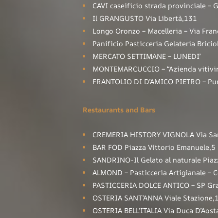
CAVI caseificio strada provinciale – 
Il GRANGUSTO Via Libertà,131
Longo Oronzo – Macelleria – Via Fran
Panificio Pasticceria Gelateria Bricio
MERCATO SETTIMANE – LUNEDI’
MONTEMARCUCCIO – “Azienda vitivinic
FRANTOLIO DI D’AMICO PIETRO – Punt
Restaurants and Bars
CREMERIA HISTORY VIGNOLA Via San
BAR FOD Piazza Vittorio Emanuele,5
SANDRINO-Il Gelato al naturale Piaz
ALMOND – Pasticceria Artigianale – C
PASTICCERIA DOLCE ANTICO – SP Grav
OSTERIA SANT’ANNA Viale Stazione,
OSTERIA BELL’ITALIA Via Duca D’Aost