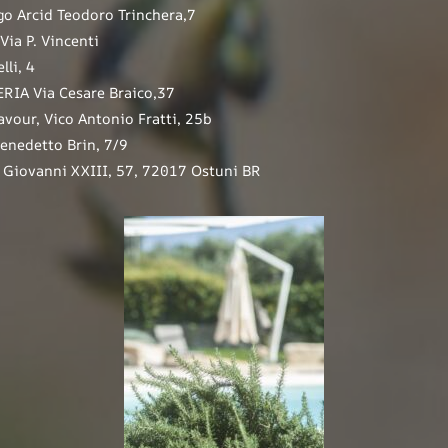
 Arcid Teodoro Trinchera,7
ia P. Vincenti
lli, 4
IA Via Cesare Braico,37
our, Vico Antonio Fratti, 25b
Benedetto Brin, 7/9
a Giovanni XXIII, 57, 72017 Ostuni BR