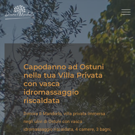
Capodanno ad Ostuni
nella tua Villa Privata
con vasca
idromassaggio
riscaldata
Dimora il Mandorlo, villa privata immersa
negli ulivi di Ostuni con vasca
idromassaggio riscaldata, 4 camere, 3 bagni,